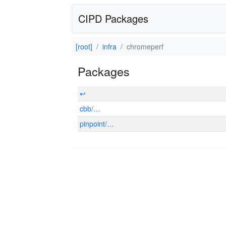
CIPD Packages
[root]
infra
chromeperf
Packages
↩
cbb/…
pinpoint/…